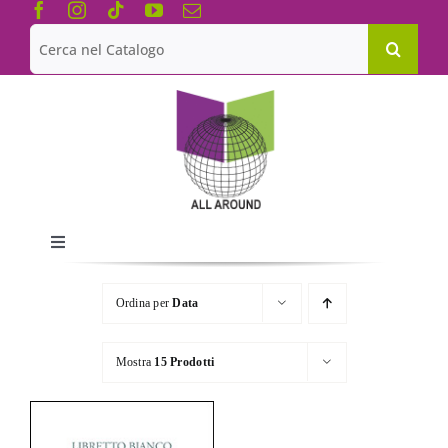
Salta
al
Cerca
contenuto
per:
Toggle
Navigation
Chi siamo
Ordina per
Data
Le Collane
Mostra
15 Prodotti
Catalogo