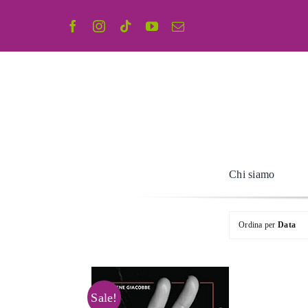
Salta
al
contenuto
Chi siamo
Ordina per
Data
Sale!