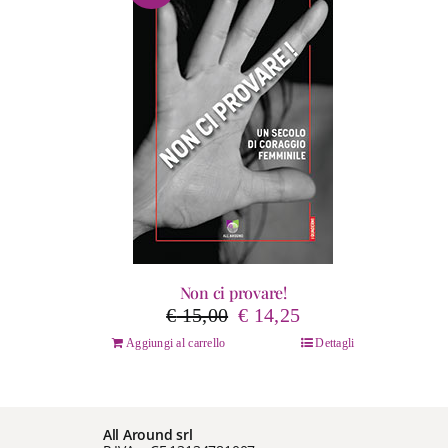
Non ci provare!
Il
Il
€
15,00
€
14,25
prezzo
prezzo
Aggiungi al carrello
Dettagli
originale
attuale
era:
è:
€ 15,00.
€ 14,25.
All Around srl