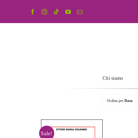
Salta
al
contenuto
Chi siamo
Ordina per
Data
Sale!