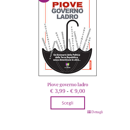
Piove governo ladro
Fascia
€
3,99
€
9,00
-
di
Scegli
prezzo:
da
Questo
Dettagli
€ 3,99
prodotto
a
ha