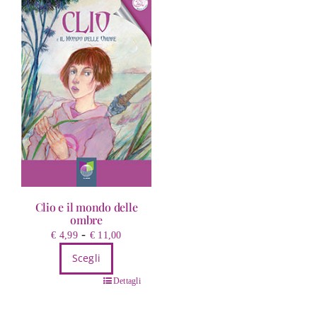
Clio e il mondo delle
ombre
Fascia
-
€
4,99
€
11,00
di
Scegli
prezzo:
Questo
da
Dettagli
prodotto
€ 4,99
ha
a