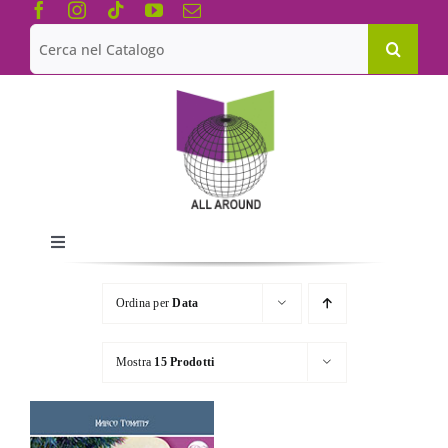
Salta
al
Cerca
contenuto
per:
Toggle
Navigation
Chi siamo
Ordina per
Data
Le Collane
Mostra
15 Prodotti
Catalogo