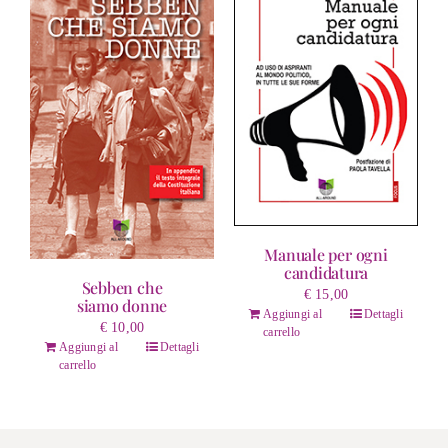
Manuale per ogni
candidatura
Sebben che
€
15,00
siamo donne
Aggiungi al
Dettagli
€
10,00
carrello
Aggiungi al
Dettagli
carrello