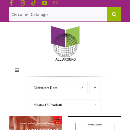
Salta
al
Cerca
contenuto
per:
Toggle
Navigation
Chi siamo
Ordina per
Data
Le Collane
Mostra
15 Prodotti
Catalogo