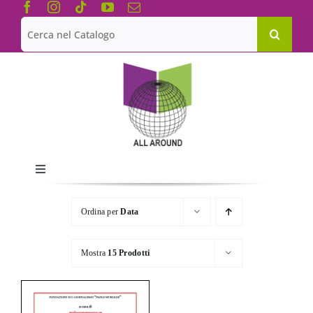
Salta
al
Cerca
contenuto
per:
Toggle
Navigation
Chi siamo
Ordina per
Data
Le Collane
Mostra
15 Prodotti
Catalogo