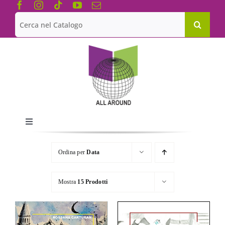
Salta
al
Cerca
contenuto
per:
Toggle
Navigation
Chi siamo
Ordina per
Data
Le Collane
Mostra
15 Prodotti
Catalogo