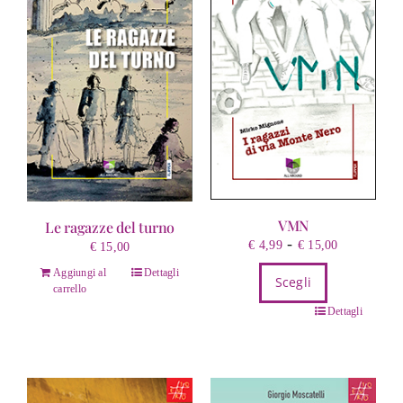
VMN
Le ragazze del turno
Fascia
-
€
4,99
€
15,00
€
15,00
di
Aggiungi al
Dettagli
Scegli
prezzo:
carrello
da
Questo
Dettagli
€ 4,99
prodotto
a
ha
€ 15,00
più
varianti.