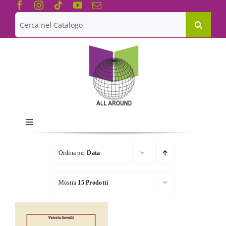
Salta
al
Cerca
contenuto
per:
Toggle
Navigation
Chi siamo
Ordina per
Data
Le Collane
Mostra
15 Prodotti
Catalogo