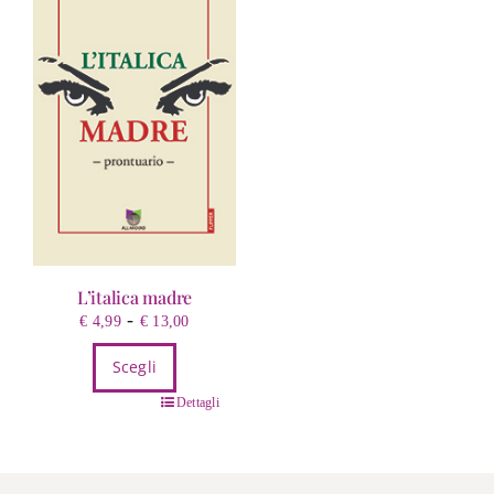
L’italica madre
Fascia
-
€
4,99
€
13,00
di
Scegli
prezzo:
da
Questo
Dettagli
€ 4,99
prodotto
a
ha
€ 13,00
più