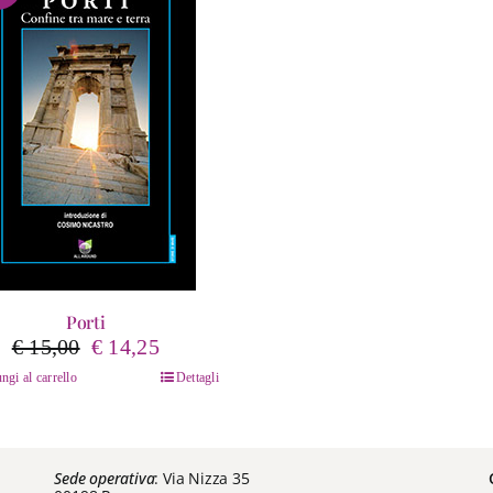
Porti
Il
Il
€
15,00
€
14,25
prezzo
prezzo
ngi al carrello
Dettagli
originale
attuale
era:
è:
€ 15,00.
€ 14,25.
Sede operativa
: Via Nizza 35