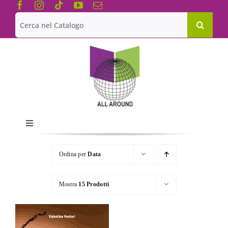
Salta
al
Cerca
contenuto
per:
Toggle
Navigation
Chi siamo
Ordina per
Data
Le Collane
Mostra
15 Prodotti
Catalogo