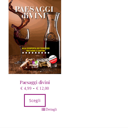
Paesaggi divini
Fascia
-
€
4,99
€
12,00
di
Scegli
prezzo:
da
Questo
Dettagli
€ 4,99
prodotto
a
ha
€ 12,00