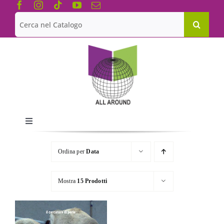
Salta
al
Cerca
contenuto
per:
Toggle
Navigation
Chi siamo
Ordina per
Data
Le Collane
Mostra
15 Prodotti
Catalogo