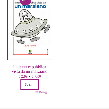
La terza repubblica
vista da un marziano
Fascia
-
€
2,99
€
7,00
di
Scegli
prezzo:
Questo
da
Dettagli
prodotto
€ 2,99
ha
a