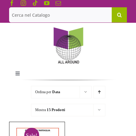
Salta
al
Cerca
contenuto
per:
Toggle
Navigation
Chi siamo
Ordina per
Data
Le Collane
Mostra
15 Prodotti
Catalogo
Sale!