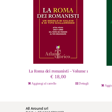
La Roma dei romanisti – Volume 1
€
18,00
Aggiungi al carrello
Dettagli
Aggiu
All Around srl