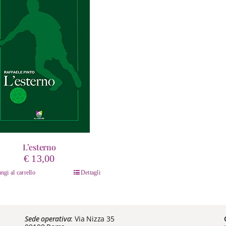
L’esterno
€
13,00
ngi al carrello
Dettagli
Sede operativa
: Via Nizza 35