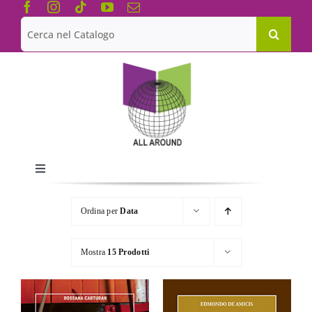
Salta
al
Cerca
contenuto
per:
Toggle
Navigation
Chi siamo
Ordina per
Data
Le Collane
Mostra
15 Prodotti
Catalogo