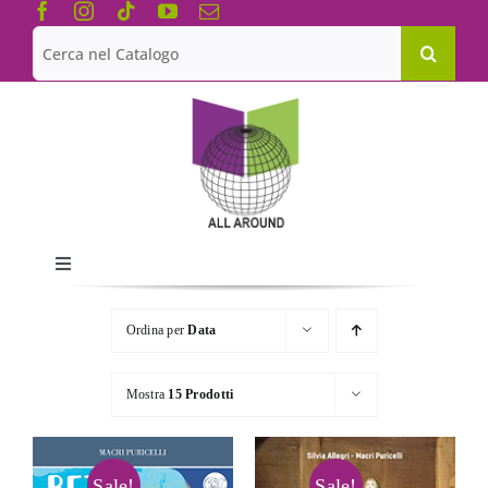
Salta
al
Cerca
contenuto
per:
Toggle
Navigation
Chi siamo
Ordina per
Data
Le Collane
Mostra
15 Prodotti
Catalogo
Sale!
Sale!