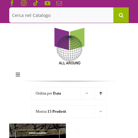
Salta
al
Cerca
contenuto
per:
Toggle
Navigation
Chi siamo
Ordina per
Data
Le Collane
Mostra
15 Prodotti
Catalogo