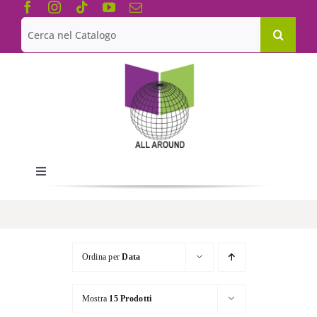
Salta
al
Cerca
contenuto
per:
Toggle
Navigation
Chi siamo
Le Collane
Ordina per
Data
Mostra
15 Prodotti
Catalogo