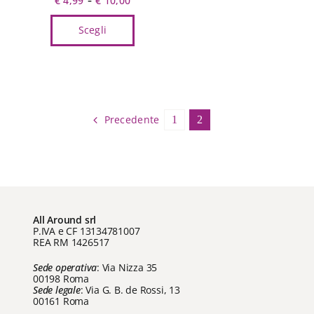
€
4,99
€
10,00
di
Scegli
prezzo:
da
Questo
€ 4,99
prodotto
a
ha
€ 10,00
più
varianti.
Precedente
1
2
Le
opzioni
possono
essere
scelte
nella
All Around srl
pagina
P.IVA e CF 13134781007
REA RM 1426517
del
prodotto
Sede operativa
: Via Nizza 35
00198 Roma
Sede legale
: Via G. B. de Rossi, 13
00161 Roma