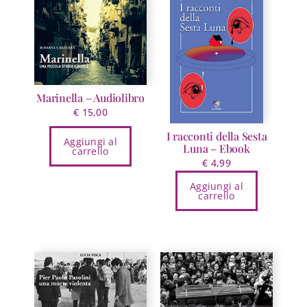
varianti.
Le
opzioni
possono
essere
scelte
nella
Marinella – Audiolibro
pagina
€
15,00
del
I racconti della Sesta
Aggiungi al
prodotto
Luna – Ebook
carrello
€
4,99
Aggiungi al
carrello