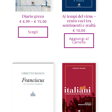
Diario greco
Ai tempi del virus –
cento voci tra
Fascia
-
€
4,99
€
15,00
sentimenti e realtà
di
€
10,00
Scegli
prezzo:
da
Aggiungi al
Questo
carrello
€ 4,99
prodotto
a
ha
€ 15,00
più
varianti.
Le
opzioni
possono
essere
scelte
nella
pagina
del