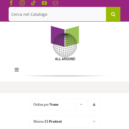
Salta
al
Cerca
contenuto
per:
Toggle
Navigation
Chi siamo
Le Collane
Ordina per
Nome
Mostra
15 Prodotti
Catalogo