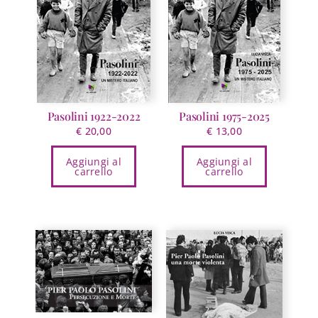
possono
essere
scelte
nella
pagina
del
prodotto
Pasolini 1922-2022
Pasolini 1975-2025
€
20,00
€
13,00
Aggiungi al
Aggiungi al
carrello
carrello