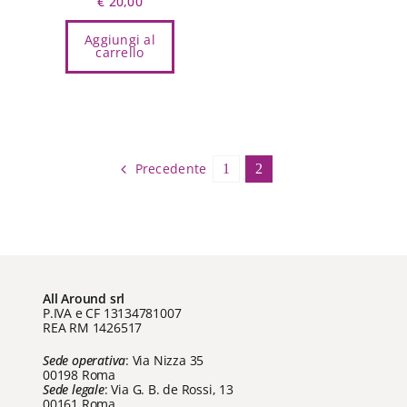
€
20,00
Aggiungi al
carrello
Precedente
1
2
All Around srl
P.IVA e CF 13134781007
REA RM 1426517
Sede operativa
: Via Nizza 35
00198 Roma
Sede legale
: Via G. B. de Rossi, 13
00161 Roma