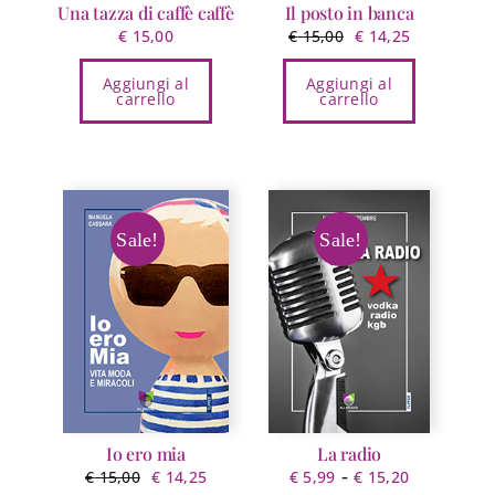
prodotto
Una tazza di caffè caffè
Il posto in banca
Il
Il
€
15,00
€
15,00
€
14,25
prezzo
prezzo
Aggiungi al
Aggiungi al
originale
attuale
carrello
carrello
era:
è:
€ 15,00.
€ 14,25.
Sale!
Sale!
Io ero mia
La radio
Il
Il
Fascia
-
€
15,00
€
14,25
€
5,99
€
15,20