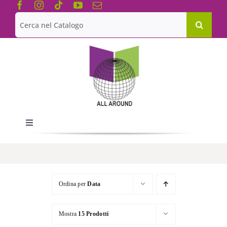
Salta
al
Cerca
contenuto
per:
Toggle
Navigation
Chi siamo
Le Collane
Ordina per
Data
Mostra
15 Prodotti
Catalogo