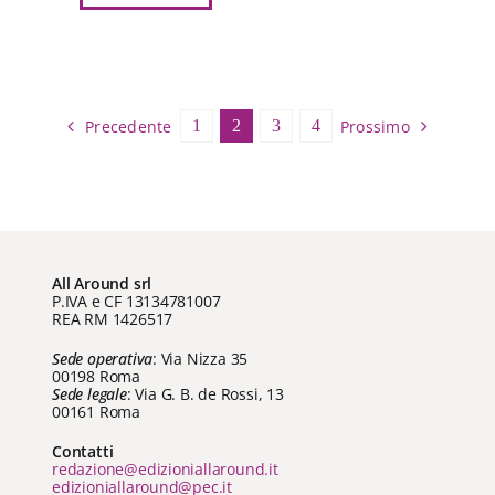
Questo
da
prodotto
€ 5,99
ha
a
più
€ 15,00
varianti.
Precedente
Prossimo
1
2
3
4
Le
opzioni
possono
essere
scelte
nella
All Around srl
pagina
P.IVA e CF 13134781007
REA RM 1426517
del
prodotto
Sede operativa
: Via Nizza 35
00198 Roma
Sede legale
: Via G. B. de Rossi, 13
00161 Roma
Contatti
redazione@edizioniallaround.it
edizioniallaround@pec.it