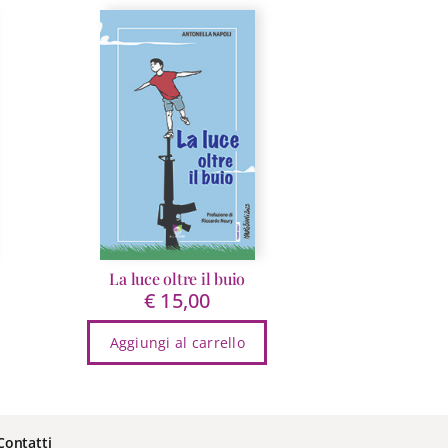
La luce oltre il buio
€
15,00
scia
Aggiungi al carrello
ezzo:
4,99
15,00
Contatti