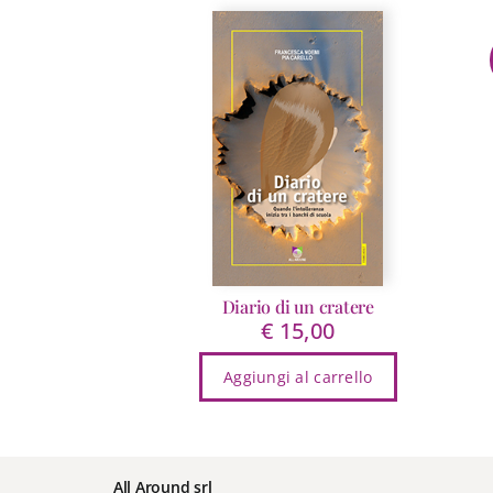
Diario di un cratere
€
15,00
Aggiungi al carrello
All Around srl