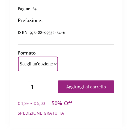
Pagine: 64
Prefazione:
ISBN: 978-88-99332-84-6
Formato
Aggiungi al carrello
Coronavirus
e
50% Off
Fascia
-
il
€
1,99
€
5,00
di
dilemma
SPEDIZIONE GRATUITA
prezzo:
del
da
diavolo
€ 1,99
quantità