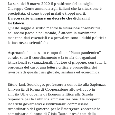
a
La sera del 9 marzo 2020 il presidente del consiglio
€ 5,00
Giuseppe Conte annuncia agli italiani che la situazione è
precipitata, ci sono troppi malati e troppi morti.
È necessario emanare un decreto che dichiari il
lockdown…
Questo saggio è scritto mentre la situazione coronavirus,
nel nostro paese e nel mondo, è ancora in movimento:
mancano dati essenziali e a prevalere sono i dubbi politici e
le incertezze scientifiche.
Aspettando la messa in campo di un “Piano pandemico”
corale, sotto il coordinamento e la tutela di organismi
istituzionali sovranazionali, l’autore ci propone, con tutta la
prudenza del caso, una lettura critica e prospettica dei
riverberi di questa crisi globale, sanitaria ed economica.
Ettore Ianì. Sociologo, professore a contratto alla Sapienza,
Università di Roma di Cooperazione allo sviluppo in
ambito UE e docente di Economia Ittica alla Scuola
Superiore per la Pubblica amministrazione. Ha ricoperto
incarichi governativi e istituzionali: commissario
straordinario del governo per le Emergenze zootecniche,
commissario al porto di Gioia Tauro, presidente della