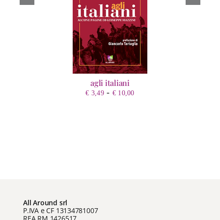
agli italiani
Fascia
-
€
3,49
€
10,00
di
prezzo:
da
€ 3,49
a
€ 10,00
All Around srl
P.IVA e CF 13134781007
REA RM 1426517