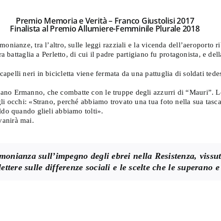
da
uova
€ 2,99
dizione
Premio Memoria e Verità – Franco Giustolisi 2017
a
Finalista al Premio Allumiere-Femminile Plurale 2018
antità
€ 13,00
nianze, tra l’altro, sulle leggi razziali e la vicenda dell’aeroporto rib
a battaglia a Perletto, di cui il padre partigiano fu protagonista, e dell
elli neri in bicicletta viene fermata da una pattuglia di soldati tedes
ano Ermanno, che combatte con le truppe degli azzurri di “Mauri”. L
li occhi: «Strano, perché abbiamo trovato una tua foto nella sua tasca
ldo quando glieli abbiamo tolti».
vanirà mai.
monianza sull’impegno degli ebrei nella Resistenza, vissut
ettere sulle differenze sociali e le scelte che le superano 