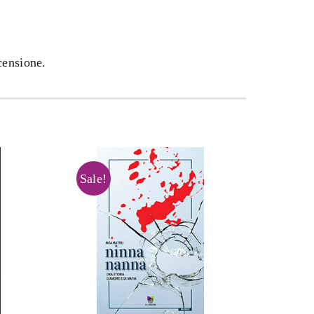
censione.
Sale!