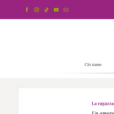
Salta
al
contenuto
Chi siamo
La ragazza
Un amore