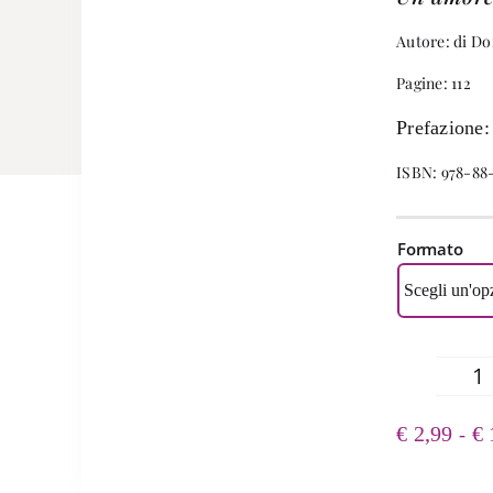
Autore: di Do
Pagine: 112
Prefazione:
ISBN: 978-88
Formato
L
r
€
2,99
€
-
ne
fo
-