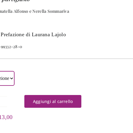
natella Alfonso e Nerella Sommariva
 Prefazione di Laurana Lajolo
-99332-28-0
Aggiungi al carrello
a
agazza
Fascia
13,00
lla
di
to
prezzo: