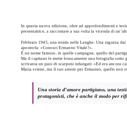
n
e
qu
In questa nuova edizione, oltre ad approfondimenti e testimo
presentatrice, a raccontare a sua volta la vicenda di un’altr
Febbraio 1945, una strada nelle Langhe. Una ragazza dai cap
apostrofa: «Conosci Ermanno Vitale?».
È un nome famoso, in quelle campagne, quello del partigi
Ma il capitano le mette bruscamente una fotografia sotto g
scrivania un paio di scarponi infangati: «Ed era ancora ca
Maria sviene, ma il suo amore per Ermanno, quello non s
Una storia d’amore partigiano, una testi
protagonisti, che è anche il modo per rifl