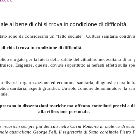
assimo
di
antità
prezzo:
da
e al bene di chi si trova in condizione di difficoltà.
€ 7,99
a
alato sono da considerarsi un “fatto sociale”. Cultura sanitaria condi
€ 18,00
i chi si trova in condizione di difficoltà.
ico erogato per la tutela della salute del cittadino necessitano di un 
fruisce. Esigenze, queste, dovute soprattutto ai nefasti effetti sulla sp
o diversi: organizzazione ed economia sanitaria; diagnosi e cura in ba
tica sanitaria; aspetti giuridici. Un solo comune denominatore: la sa
rale.
sprecano in dissertazioni teoriche ma offrono contributi precisi e d
alla riflessione personale.
e incarichi sempre più delicati nella Curia Romana in materia di eco
ale australiano George Pell. Il segretario di Stato cardinale Pietro 