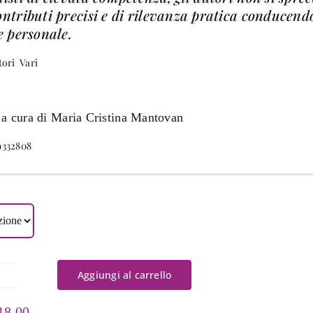
ntributi precisi e di rilevanza pratica conducendo 
e personale.
tori Vari
 a cura di Maria Cristina Mantovan
9332808
Aggiungi al carrello
are
Fascia
18,00