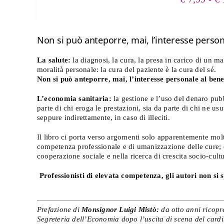
m
qu
Non si può anteporre, mai, l’interesse personal
La salute:
la diagnosi, la cura, la presa in carico di un m
moralità personale: la cura del paziente è la cura del sé.
Non si può anteporre, mai, l’interesse personale al bene d
L’economia sanitaria:
la gestione e l’uso del denaro pubbl
parte di chi eroga le prestazioni, sia da parte di chi ne usu
seppure indirettamente, in caso di illeciti.
Il libro ci porta verso argomenti solo apparentemente molt
competenza professionale e di umanizzazione delle cure; e
cooperazione sociale e nella ricerca di crescita socio-cultu
Professionisti di elevata competenza, gli autori non si 
Prefazione di
Monsignor Luigi Mistò:
da otto anni ricopr
Segreteria dell’Economia dopo l’uscita di scena del cardin