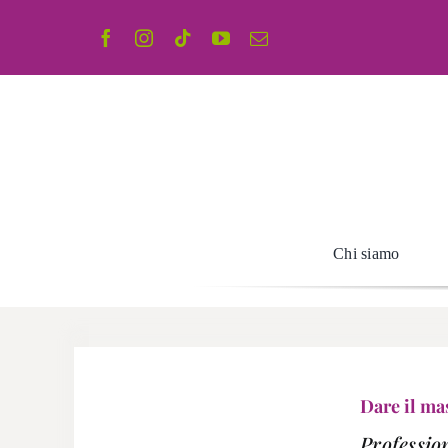
Salta
al
contenuto
Chi siamo
Dare il m
Professio