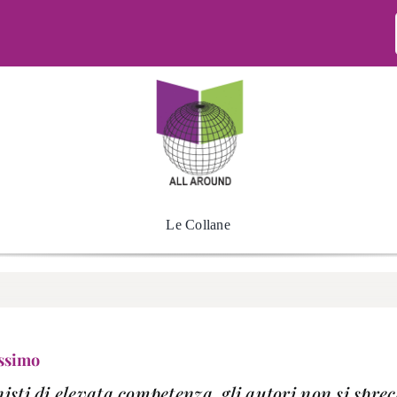
Le Collane
assimo
nisti di elevata competenza, gli autori non si spre