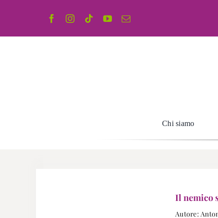
Salta
al
contenuto
Chi siamo
Il nemico 
Autore: Anton