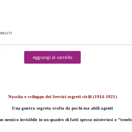
9992277
Aggiungi al carrello
emico
nnida
gni
Nascita e sviluppo dei Servizi segreti civili (1914-1921)
uogo
antità
Una guerra segreta svolta da pochi ma abili agenti
n nemico invisibile in un quadro di fatti spesso misteriosi o “teneb