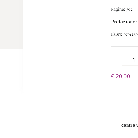
Pagine: 392
Prefazione:
ISBN: 979125
Il
n
€
20,00
si
a
in
o
l
qu
contro u