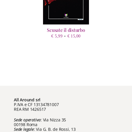
Scusate il disturbo
Fascia
-
€
5,99
€
15,00
di
prezzo:
da
€ 5,99
a
€ 15,00
All Around srl
P.IVA e CF 13134781007
REA RM 1426517
Sede operativa
: Via Nizza 35
00198 Roma
Sede legale
: Via G. B. de Rossi, 13