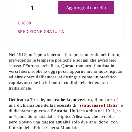
Aggiungi al carrello
L'aeroplano
del
€
10,00
papa
quantità
SPEDIZIONE GRATUITA
Nel 1912, un’opera letteraria intraprese un volo nel futuro,
prevedendo le tempeste politiche e sociali che avrebbero
scosso l’Europa prebellica, Questo romanzo futurista in
versi liberi, sebbene oggi possa apparire meno noto rispetto
ad altre opere dell’autore, si distingue come un profetico
capolavoro che ha infranto i confini della letteratura
tradizionale.
Dedicato a
Trieste, nostra bella polveriera
, il romanzo è
una dichiarazione della necessità di “
svaticanare l’Italia
” e
di dichiarare guerra all’Austria. Un’idea ardita nel 1912, in
un’epoca dominata dalla Triplice Alleanza, che avrebbe
però trovato una tragica attualità solo due anni dopo, con
l’inizio della Prima Guerra Mondiale.