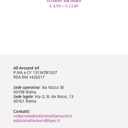
Il cuore sul muro
Fascia
-
€
4,99
€
13,00
di
prezzo:
da
€ 4,99
a
€ 13,00
All Around srl
P.IVA e CF 13134781007
REA RM 1426517
Sede operativa
: Via Nizza 35
00198 Roma
Sede legale
: Via G. B. de Rossi, 13
00161 Roma
Contatti
redazione@edizioniallaround.it
edizioniallaround@pec.it