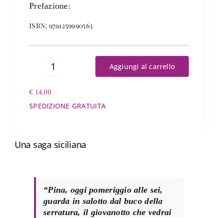
Prefazione:
ISBN: 9791259990563
Aggiungi al carrello
La
mano
€
14,00
del
padrone
SPEDIZIONE GRATUITA
quantità
Una saga siciliana
“Pina, oggi pomeriggio alle sei,
guarda in salotto dal buco della
serratura, il giovanotto che vedrai