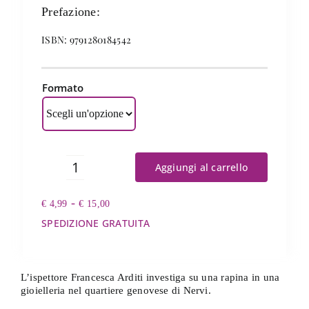
Prefazione:
ISBN: 9791280184542
Formato
Aggiungi al carrello
Nervi
a
Fascia
-
€
4,99
pezzi
€
15,00
di
quantità
SPEDIZIONE GRATUITA
prezzo:
da
€ 4,99
a
L’ispettore Francesca Arditi investiga su una rapina in una
€ 15,00
gioielleria nel quartiere genovese di Nervi.