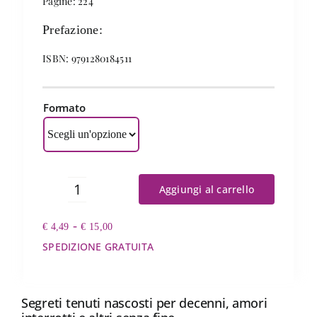
Pagine: 224
Prefazione:
ISBN: 9791280184511
Formato
Aggiungi al carrello
La
casa
Fascia
-
€
4,49
delle
€
15,00
di
ombre
SPEDIZIONE GRATUITA
prezzo:
e
da
delle
€ 4,49
luci
a
Segreti tenuti nascosti per decenni, amori
quantità
€ 15,00