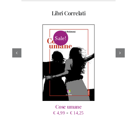
Libri Correlati
Sale!
Cose umane
Fascia
-
€
4,99
€
14,25
di
prezzo:
da