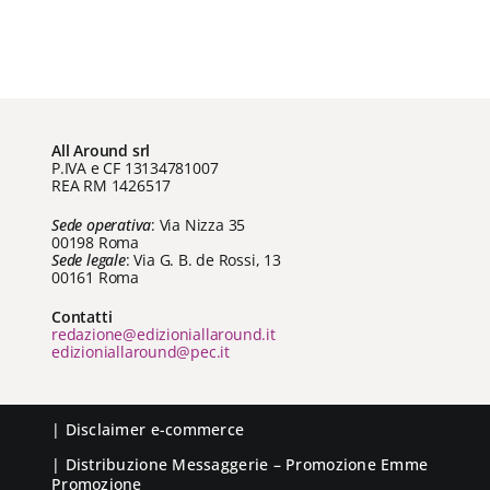
€ 4,99
a
€ 14,25
All Around srl
P.IVA e CF 13134781007
REA RM 1426517
Sede operativa
: Via Nizza 35
00198 Roma
Sede legale
: Via G. B. de Rossi, 13
00161 Roma
Contatti
redazione@edizioniallaround.it
edizioniallaround@pec.it
|
Disclaimer e-commerce
| Distribuzione
Messaggerie
– Promozione
Emme
Promozione