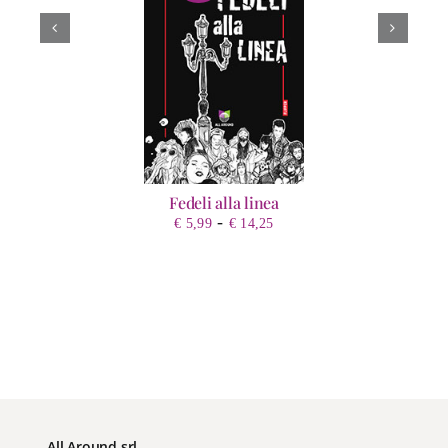
Fedeli alla linea
Fascia
-
€
5,99
€
14,25
di
prezzo:
da
€ 5,99
a
€ 14,25
All Around srl