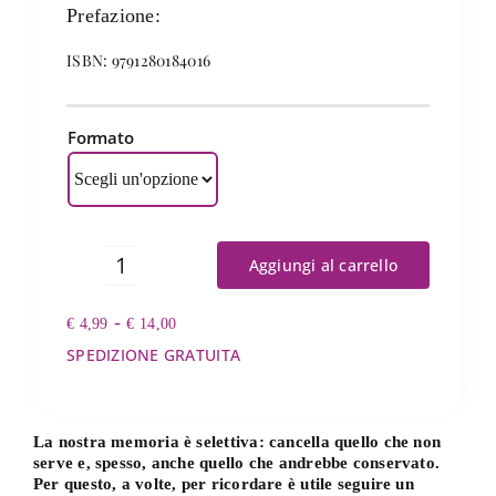
Prefazione:
ISBN: 9791280184016
Formato
Aggiungi al carrello
Piccoli
contagi
Fascia
-
€
4,99
quantità
€
14,00
di
SPEDIZIONE GRATUITA
prezzo:
da
€ 4,99
a
La nostra memoria è selettiva: cancella quello che non
€ 14,00
serve e, spesso, anche quello che andrebbe conservato.
Per questo, a volte, per ricordare è utile seguire un