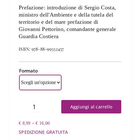
Prefazione: introduzione di Sergio Costa,
ministro dell'Ambiente e della tutela del
territorio e del mare prefazione di
Giovanni Pettorino, comandante generale
Guardia Costiera
ISBN: 978-88-99332457
Formato
Aggiungi al carrello
Navi
mute
Fascia
-
€
8,99
quantità
€
16,00
di
SPEDIZIONE GRATUITA
prezzo: