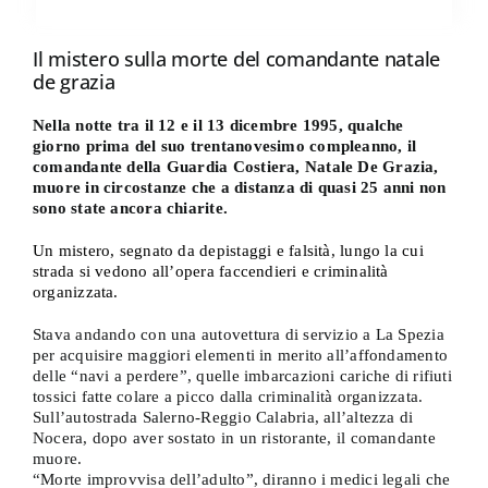
da
€ 8,99
a
Il mistero sulla morte del comandante natale
€ 16,00
de grazia
Nella notte tra il 12 e il 13 dicembre 1995, qualche
giorno prima del suo trentanovesimo compleanno, il
comandante della Guardia Costiera, Natale De Grazia,
muore in circostanze che a distanza di quasi 25 anni non
sono state ancora chiarite.
Un mistero, segnato da depistaggi e falsità, lungo la cui
strada si vedono all’opera faccendieri e criminalità
organizzata.
Stava andando con una autovettura di servizio a La Spezia
per acquisire maggiori elementi in merito all’affondamento
delle “navi a perdere”, quelle imbarcazioni cariche di rifiuti
tossici fatte colare a picco dalla criminalità organizzata.
Sull’autostrada Salerno-Reggio Calabria, all’altezza di
Nocera, dopo aver sostato in un ristorante, il comandante
muore.
“Morte improvvisa dell’adulto”, diranno i medici legali che