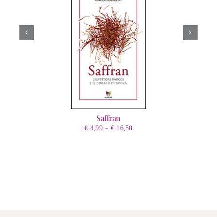
Saffran
Fascia
-
€
4,99
€
16,50
di
prezzo:
da
€ 4,99
a
€ 16,50