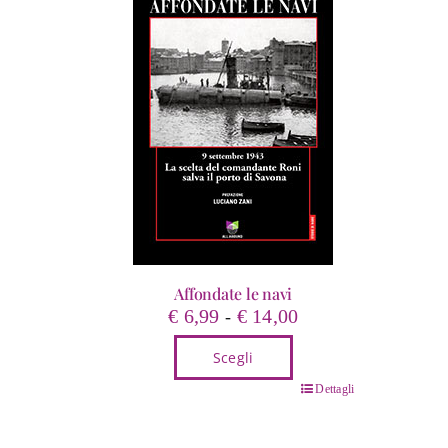
Affondate le navi
Fascia
€
6,99
€
14,00
-
di
Scegli
prezzo:
da
Questo
Dettagli
€ 6,99
prodotto
a
ha