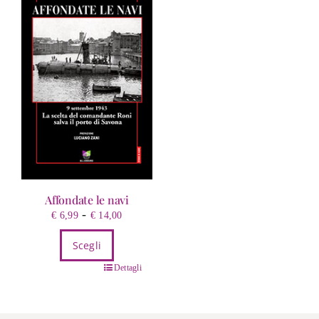
Affondate le navi
Fascia
-
€
6,99
€
14,00
di
Scegli
prezzo:
da
Questo
Dettagli
€ 6,99
prodotto
a
ha
€ 14,00
più