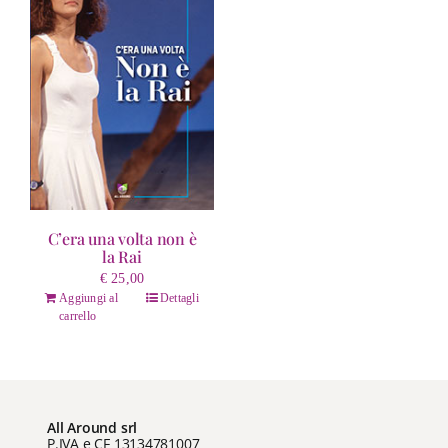
C’era una volta non è
la Rai
€
25,00
Aggiungi al
Dettagli
carrello
All Around srl
P.IVA e CF 13134781007