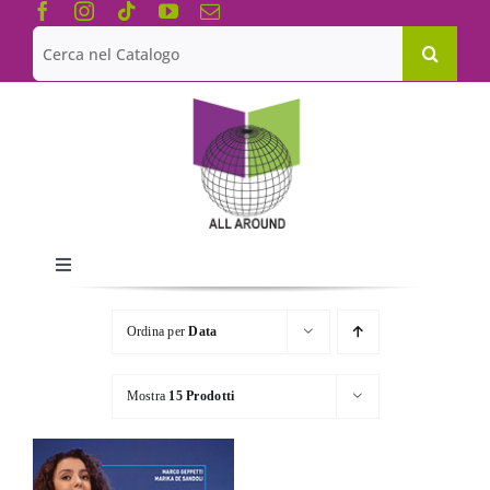
Salta
al
Cerca
contenuto
per:
Toggle
Navigation
Chi siamo
Ordina per
Data
Le Collane
Mostra
15 Prodotti
Catalogo