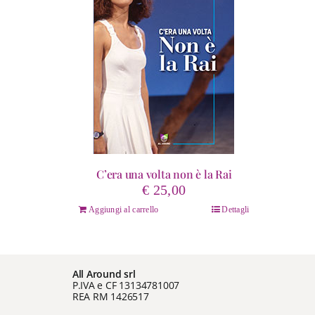
C’era una volta non è la Rai
€
25,00
Aggiungi al carrello
Dettagli
All Around srl
P.IVA e CF 13134781007
REA RM 1426517