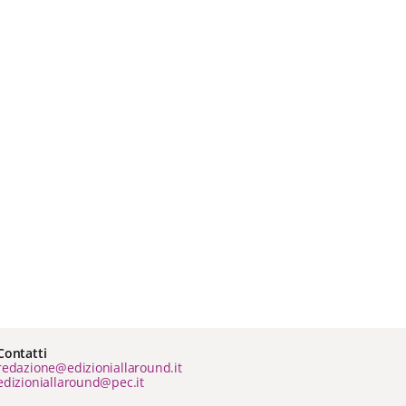
Contatti
redazione@edizioniallaround.it
edizioniallaround@pec.it