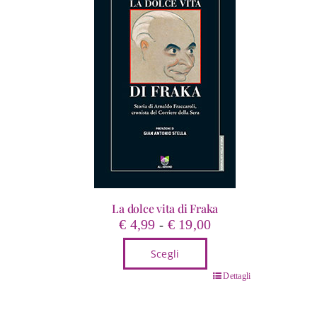
La dolce vita di Fraka
Fascia
€
4,99
€
19,00
-
di
Scegli
prezzo:
da
Questo
Dettagli
€ 4,99
prodotto
a
ha