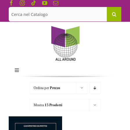
Salta
al
Cerca
contenuto
per:
Toggle
Navigation
Chi siamo
Ordina per
Prezzo
Le Collane
Mostra
15 Prodotti
Catalogo