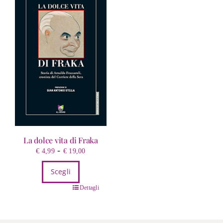
La dolce vita di Fraka
Fascia
-
€
4,99
€
19,00
di
Scegli
prezzo:
da
Questo
Dettagli
€ 4,99
prodotto
a
ha
€ 19,00
più