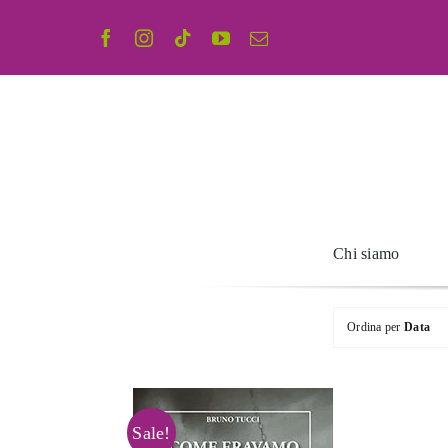
Salta
al
contenuto
Chi siamo
Ordina per
Data
Sale!