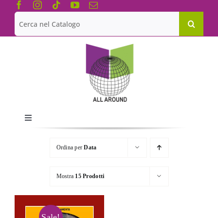
Salta
al
Cerca
contenuto
per:
Toggle
Navigation
Chi siamo
Ordina per
Data
Le Collane
Mostra
15 Prodotti
Catalogo
Sale!