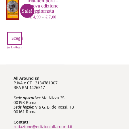
Malatempora –
nuova edizione
aggiornata
Sale!
Fascia
-
€
4,99
€
7,00
di
prezzo:
Questo
da
Scegli
prodotto
€ 4,99
ha
Dettagli
a
più
€ 7,00
varianti.
Le
opzioni
All Around srl
possono
P.IVA e CF 13134781007
REA RM 1426517
essere
scelte
Sede operativa
: Via Nizza 35
nella
00198 Roma
Sede legale
: Via G. B. de Rossi, 13
pagina
00161 Roma
del
prodotto
Contatti
redazione@edizioniallaround.it