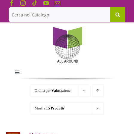
Salta
al
Cerca
contenuto
per:
Toggle
Navigation
Chi siamo
Ordina per
Valutazione
Le Collane
Mostra
15 Prodotti
Catalogo