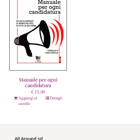
Manuale per ogni
candidatura
€
15,00
Aggiungi al
Dettagli
carrello
All Around srl