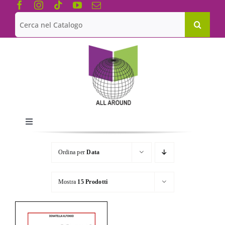
Salta
al
Cerca
contenuto
per:
Toggle
Navigation
Chi siamo
Ordina per
Data
Le Collane
Mostra
15 Prodotti
Catalogo