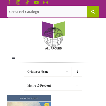
Salta
al
Cerca
contenuto
per:
Toggle
Navigation
Chi siamo
Ordina per
Nome
Le Collane
Mostra
15 Prodotti
Catalogo