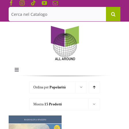
Salta
al
Cerca
contenuto
per:
Toggle
Navigation
Chi siamo
Ordina per
Popolarità
Le Collane
Mostra
15 Prodotti
Catalogo