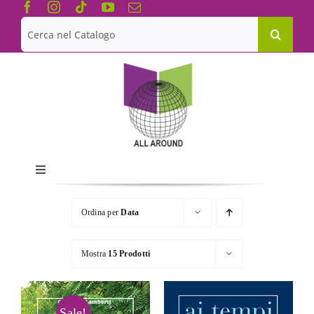
Salta
al
Cerca
contenuto
per:
Toggle
Navigation
Chi siamo
Ordina per
Data
Le Collane
Mostra
15 Prodotti
Catalogo
Sale!