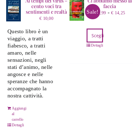
Ai tempi del virus –
Ci abbiamo messo la
cento voci tra
faccia
sentimenti e realtà
Sale!
Fasci
-
€
2,99
€
14,25
€
10,00
di
prezz
Questo libro è un
Questo
da
Scegli
viaggio, a tratti
prodotto
€ 2,9
fiabesco, a tratti
ha
Dettagli
a
amaro, nelle
più
€ 14,
sensazioni, negli
varianti.
stati d’animo, nelle
Le
angosce e nelle
opzioni
speranze che hanno
possono
accompagnato la
essere
nostra cattività.
scelte
nella
Aggiungi
pagina
al
del
carrello
prodotto
Dettagli