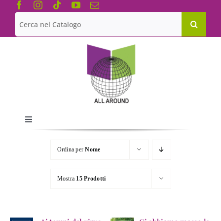
Salta
al
Cerca
contenuto
per:
Toggle
Navigation
Chi siamo
Ordina per
Nome
Le Collane
Mostra
15 Prodotti
Catalogo