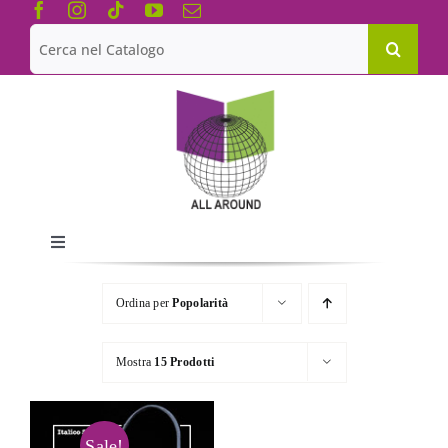
Salta
al
Cerca
contenuto
per:
Toggle
Navigation
Chi siamo
Ordina per
Popolarità
Le Collane
Mostra
15 Prodotti
Catalogo
Sale!