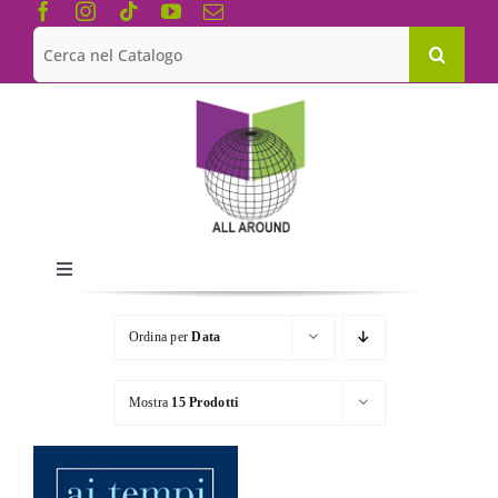
Salta
al
Cerca
contenuto
per:
Toggle
Navigation
Chi siamo
Ordina per
Data
Le Collane
Mostra
15 Prodotti
Catalogo