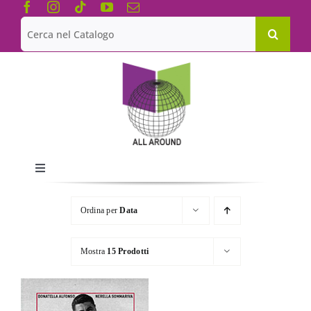
Salta
al
Cerca
contenuto
per:
Toggle
Navigation
Chi siamo
Ordina per
Data
Le Collane
Mostra
15 Prodotti
Catalogo