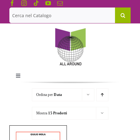
Salta
al
Cerca
contenuto
per:
Toggle
Navigation
Chi siamo
Ordina per
Data
Le Collane
Mostra
15 Prodotti
Catalogo