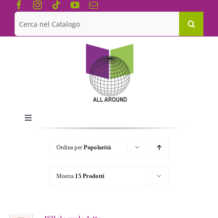
Salta
al
Cerca
contenuto
per:
Toggle
Navigation
Chi siamo
Ordina per
Popolarità
Le Collane
Mostra
15 Prodotti
Catalogo