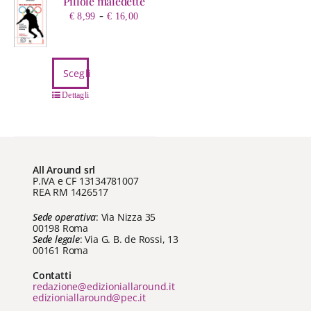
Pillole maledette
Fascia
-
€
8,99
€
16,00
di
prezzo:
da
Questo
Scegli
€ 8,99
prodotto
a
ha
Dettagli
€ 16,00
più
varianti.
Le
opzioni
All Around srl
possono
P.IVA e CF 13134781007
REA RM 1426517
essere
scelte
Sede operativa
: Via Nizza 35
nella
00198 Roma
Sede legale
: Via G. B. de Rossi, 13
pagina
00161 Roma
del
prodotto
Contatti
redazione@edizioniallaround.it
edizioniallaround@pec.it