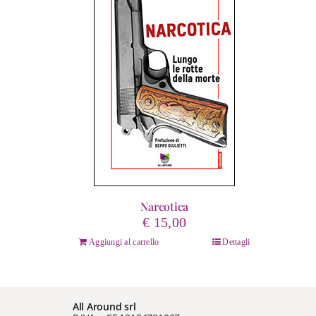
Narcotica
€
15,00
Aggiungi al carrello
Dettagli
All Around srl